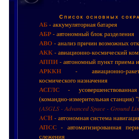
Список основных сокр
АБ
- аккумуляторная батарея
АБР
- автономный блок разделения
АВО
- анализ причин возможных отк
АКК
- авиационно-космический ком
АППИ
- автономный пункт приема 
АРККН
- авиационно-ракет
космического назначения
АСГЛС
- усовершенствованная
(командно-измерительная станция) 
(ASGLS - Advanced Space - Ground Lin
ACH
- автономная система навигаци
АПСС
- автоматизированная пери
слежения