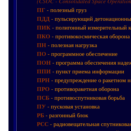
(CSOC - Consolidated Space Operation
ПГ
- полезный груз
ПДД
- пульсирующий детонационный
ПИК
- полигонный измерительный 
ПКО
- противокосмическая оборона
ПН
- полезная нагрузка
ПО
- программное обеспечение
ПОН
- программа обеспечения наде
ППИ
- пункт приема информации
ПРН
- предупреждение о ракетном 
ПРО
- противоракетная оборона
ПСБ
- противоспутниковая борьба
ПУ
- пусковая установка
РБ
- разгонный блок
РСС
- радиовещательная спутникова