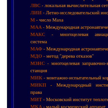
ЛВС
- локальная вычислительная сет
ЛИИ
- Летно-исследовательский ин
М
- число Маха
МАА
- Международная астронавтиче
МАКС
- многоцелевая авиацио
система
МАФ
- Международная астронавтиче
МДО
- метод "дерева отказов"
МЗНС
- многоцелевая заправочно-
станция
МИК
- монтажно-испытательный ко
МИКП
- Международный инстит
права
МИТ
- Московский институт теплот
МКА
- малый космический аппарат