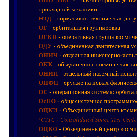
прикладной механики
НТД
- нормативно-техническая док
ОГ
- орбитальная группировка
ОГКП
- оперативная группа космич
ОДУ
- объединенная двигательная у
ОИИЧ
- отдельная инженерно-испыт
ОКК
- объединенное космическое к
ОНИП
- отдельный наземный испыт
ОНФП
- оружие на новых физическ
ОС
- операционная система; орбитал
ОсПО
- общесистемное программно
ОЦКИ
- Объединенный центр косми
(CSTC - Consolidated Space Test Cente
ОЦКО
- Объединенный центр косми