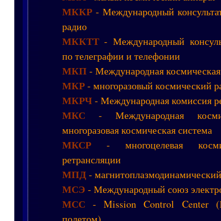
МККР
- Международный консульта
радио
МККТТ
- Международный консуль
по телеграфии и телефонии
МКП
- Международная космическая
МКР
- многоразовый космический р
МКРЧ
- Международная комиссия ре
МКС
- Международная космич
многоразовая космическая система
МКСР
- многоцелевая косми
ретрансляции
МПД
- магнитоплазмодинамический
МСЭ
- Международный союз электр
МСС
- Mission Control Center (
полетом)