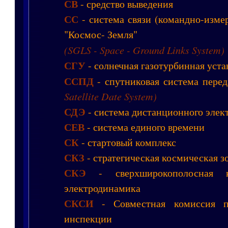
СВ
- средство выведения
СС
- система связи (командно-изме
"Космос- Земля"
(SGLS - Space - Ground Links System)
СГУ
- солнечная газотурбинная уста
ССПД
- спутниковая система пере
Satellite Date System)
СДЭ
- система дистанционного элек
СЕВ
- система единого времени
СК
- стартовый комплекс
СКЗ
- стратегическая космическая з
СКЭ
- сверхширокополосная ко
электродинамика
СКСИ
- Совместная комиссия 
инспекции