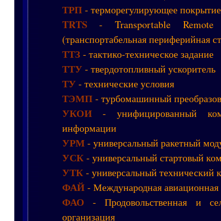
ТРП
- терморегулирующее покрытие
TRTS
- Transportable Remote T
(транспортабельная периферийная с
ТТЗ
- тактико-техническое задание
ТТУ
- твердотопливный ускоритель
ТУ
- технические условия
ТЭМП
- турбомашинный преобразов
УКОИ
- унифицированный комп
информации
УРМ
- универсальный ракетный мод
УСК
- универсальный стартовый ко
УТК
- универсальный технический 
ФАЙ
- Международная авиационная
ФАО
- Продовольственная и сель
организация