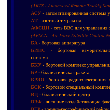
(ARTS - Automated Remote Trackig Stat
АСУ
- автоматизированная система 
AT
- азотный тетраксид
АФСЦН
- сеть ВВС для управления
(AFSCN - Air Force Satellite Control N
БА
- бортовая аппаратура
БИНС
- бортовая измерительна
система
БКУ
- бортовой комплекс управлени
БР
- баллистическая ракета
БРЭО
- бортовое радиоэлектронное 
БСК
- бортовой специальный компл
ВЦ
- баллистический центр
ВВФ
- внешние воздействующие фак
ВГР
- военно-географический район