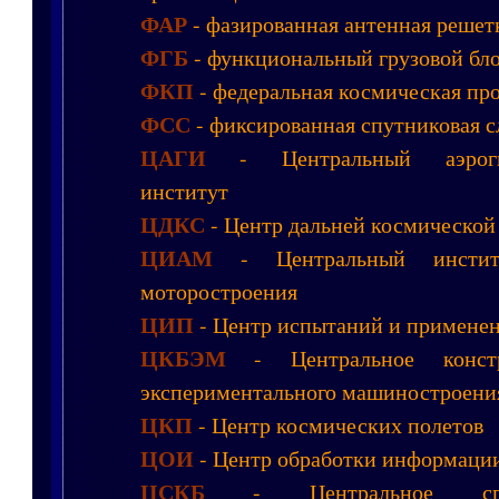
ФАР
- фазированная антенная решет
ФГБ
- функциональный грузовой бл
ФКП
- федеральная космическая пр
ФСС
- фиксированная спутниковая 
ЦАГИ
- Центральный аэрогид
институт
ЦДКС
- Центр дальней космической
ЦИАМ
- Центральный институ
моторостроения
ЦИП
- Центр испытаний и примене
ЦКБЭМ
- Центральное констр
экспериментального машиностроени
ЦКП
- Центр космических полетов
ЦОИ
- Центр обработки информаци
ЦСКБ
- Центральное специ