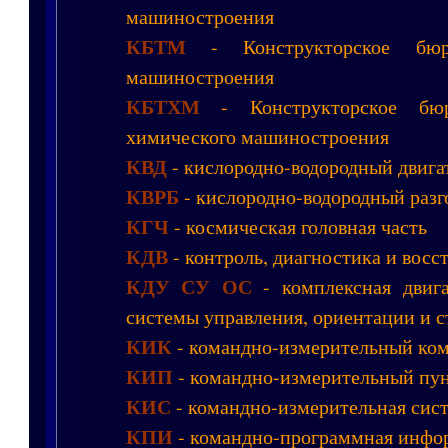
машиностроения
КБТМ
- Конструкторское бюр
машиностроения
КБТХМ
- Конструкторское бюр
химического машиностроения
КВД
- кислородно-водородный двига
КВРБ
- кислородно-водородный разг
КГЧ
- космическая головная часть
КДВ
- контроль, диагностика и восс
КДУ СУ ОС
- комплексная двига
системы управления, ориентации и 
КИК
- командно-измерительный ко
КИП
- командно-измерительный пу
КИС
- командно-измерительная сис
КПИ
- командно-программная инфо