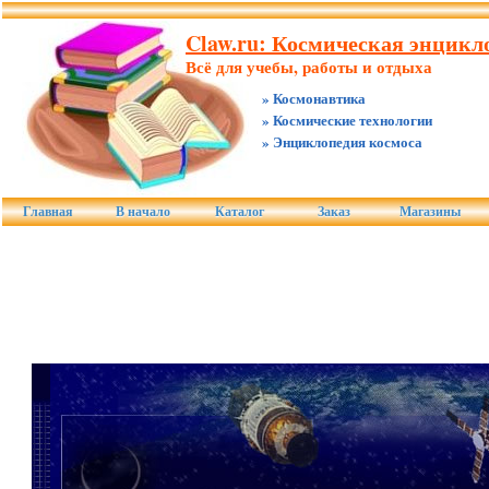
Claw.ru: Космическая энцикло
Всё для учебы, работы и отдыха
» Космонавтика
» Космические технологии
» Энциклопедия космоса
Главная
В начало
Каталог
Заказ
Магазины