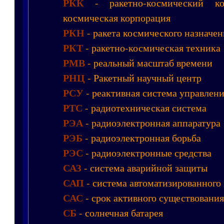
РКК
- ракетно-космический ком
космическая корпорация
РКН
- ракета космического назначен
РКТ
- ракетно-космическая техника
РМВ
- реальный масштаб времени
РНЦ
- Ракетный научный центр
РСУ
- реактивная система управлен
РТС
- радиотехническая система
РЭА
- радиоэлектронная аппаратура
РЭБ
- радиоэлектронная борьба
РЭС
- радиоэлектронные средства
САЗ
- система аварийной защиты
САП
- система автоматизированного
САС
- срок активного существования
СБ
- солнечная батарея