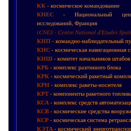
КК
- космическое командование
КНЕС
- Национальный цент
исследований, Франция
(CNES - Centre National d'Etudes Spati
КНП
- командно-наблюдательный п
КНС
- космическая навигационная 
КНШ
- комитет начальников штабов
КРБ
- комплекс разгонного блока
КРК
- космический ракетный компл
КРН
- комплекс ракеты-носителя
КРТ
- компоненты ракетного топлив
КСА
- комплекс средств автоматизац
КСВ
- космические средства вооруж
КСР
- космическая система ретранс
КЭТА
- космический энерготранспо