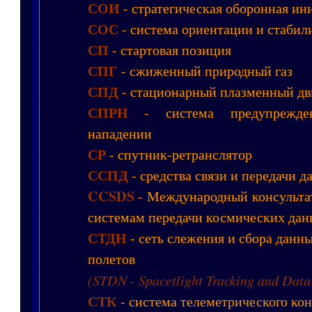
СОИ
- стратегическая оборонная ин
СОС
- система ориентации и стабил
СП
- стартовая позиция
СПГ
- сжиженный природный газ
СПД
- стационарный плазменный дв
СПРН
- система предупрежде
нападении
СР
- спутник-ретранслятор
ССПД
- средства связи и передачи д
CCSDS
- Международный консульта
системам передачи космических да
СТДН
- сеть слежения и сбора данн
полетов
(STDN - Spacetlight Tracking and Data
СТК
- система телеметрического ко