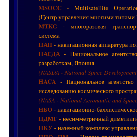
MSOCC
- Multisatellite Operatio
(Центр управления многими типами
МТКС
- многоразовая транспор
система
НАП
- навигационная аппаратура по
НАСДА
- Национальное агентств
разработкам, Япония
(NASDA - National Space Development
HACA
- Национальное агентство 
исследованию космического простр
(NASA - National Aeronautic and Spac
НБО
- навигационно-баллистическо
НДМГ
- несимметричный диметилг
НКУ
- наземный комплекс управлен
НПО ПМ
- Научно-производстве