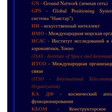
GN
- Ground Network (земная сеть)
GPS
- Global Positioning Syste
система "Навстар")
ИИ
- искусственный интеллект
ИМО
- Международная морская орг
ИСАС
- Институт исследований в 
аэронавтики, Токио
(ISAS - Institute of Space and Aeronaut
ИТСО
- Международная организац
связи
(ITSO - International Telecommuni
Organization)
KA ДФ
- космический аппар
функционирования
КБОМ
- Конструкторско