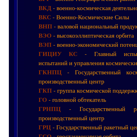
ВКД
- военно-космическая деятельн
ВКС
- Военно-Космические Силы
ВНП
- валовой национальный проду
ВЭО
- высокоэллиптическая орбита
ВЭП
- военно-экономический потен
ГИЦИУ КС
- Главный испыт
испытаний и управления космически
ГКНПЦ
- Государственный косм
производственный центр
ГКП
- группа космической поддерж
ГО
- головной обтекатель
ГРНПЦ
- Государственный ра
производственный центр
ГРЦ
- Государственный ракетный це
ГСО
- геостационарная орбита