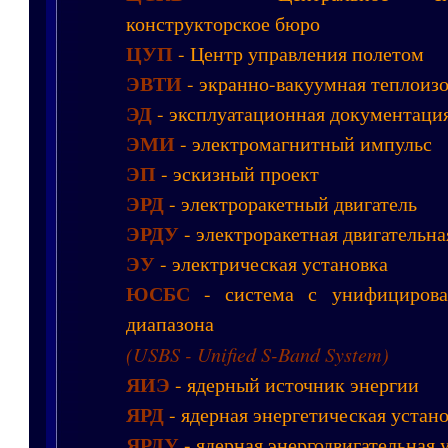
конструкторское бюро
ЦУП
- Центр управления полетом
ЭВТИ
- экранно-вакуумная теплоиз
ЭД
- эксплуатационная документаци
ЭМИ
- электромагнитный импульс
ЭП
- эскизный проект
ЭРД
- электроракетный двигатель
ЭРДУ
- электроракетная двигательна
ЭУ
- электрическая установка
ЮСБС
- система с унифицирова
диапазона
(USBS - Unified S-Band System)
ЯИЭ
- ядерный источник энергии
ЯРД
- ядерная энергетическая устан
ЯРДУ
- ядерная энергодвигательная 