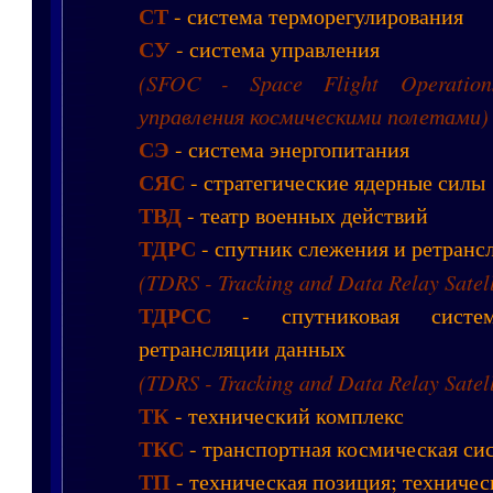
СТ
- система терморегулирования
СУ
- система управления
(SFOC - Space Flight Operatio
управления космическими полетами)
СЭ
- система энергопитания
СЯС
- стратегические ядерные силы
ТВД
- театр военных действий
ТДРС
- спутник слежения и ретранс
(TDRS - Tracking and Data Relay Satell
ТДРСС
- спутниковая систе
ретрансляции данных
(TDRS - Tracking and Data Relay Satell
ТК
- технический комплекс
ТКС
- транспортная космическая си
ТП
- техническая позиция; техничес